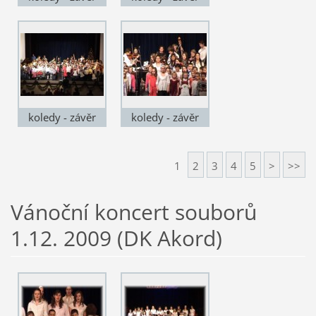
koledy - závěr
koledy - závěr
1
2
3
4
5
>
>>
Vánoční koncert souborů
1.12. 2009 (DK Akord)