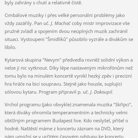
byly zahrány s chutí a relativně čistě.
Cimbálové muziky i přes velké personální problémy jako
vždy zazářily. Pan uč.
J. Machač
coby mistr improvizace vše
pružně zvládl a spojením dvou neúplných muzik zachránil
situaci. Vystoupení "Šmidlíků" působilo vyzrále a divákům se
líbilo.
Kytarová skupina "Nevym" předvedla rovněž solidní výkon a
nelze jí nic vytknout. Díky lépe nastaveným mikrofónům než
tomu bylo na minulém koncertě vynikl hezký zpěv i precizní
hra hráče na bicí soupravu. Stejně jako housle, suplující
sólovou kytaru. Program připravil p. uč.
J. Dokoupil.
Vrchol programu (jako obvykle) znamenala muzika "Skřípci",
která diváky ohromila temperamentním a technicky velmi
obtížným programem Budapest live. Kdo neslyšel, přišel o
hodně. Naštěstí máme z koncertu záznam na DVD, který
nám umožní se v určitém časovém odstupu ke koncertu