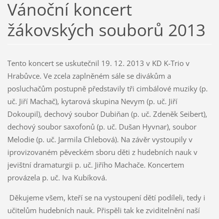
Vánoční koncert
žákovských souborů 2013
Tento koncert se uskutečnil 19. 12. 2013 v KD K-Trio v
Hrabůvce. Ve zcela zaplněném sále se divákům a
posluchačům postupně představily tři cimbálové muziky (p.
uč. Jiří Machač), kytarová skupina Nevym (p. uč. Jiří
Dokoupil), dechový soubor Dubiňan (p. uč. Zdeněk Seibert),
dechový soubor saxofonů (p. uč. Dušan Hyvnar), soubor
Melodie (p. uč. Jarmila Chlebová). Na závěr vystoupily v
iprovizovaném pěveckém sboru děti z hudebních nauk v
jevištní dramaturgii p. uč. Jiřího Machače. Koncertem
provázela p. uč. Iva Kubíková.
Děkujeme všem, kteří se na vystoupení dětí podíleli, tedy i
učitelům hudebních nauk. Přispěli tak ke zviditelnění naší