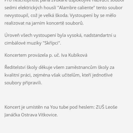
sedmi elektrických houslí "Alambre caliente" tento soubor
nevystoupil, což je velká škoda. Vystoupení by se mělo
realizovat na jarním koncertě souborů.
Úroveň všech vystoupení byla vysoká, nadstandartní u
cimbálové muziky "Skřípci".
Koncertem provázela p. uč. Iva Kubíková
Ředitelství školy děkuje všem zaměstnancům školy za
kvalitní práci, zejména však učitelům, kteří jednotlivé
soubory připravili.
Koncert je umístěn na You tube pod heslem: ZUŠ Leoše
Janáčka Ostrava Vítkovice.