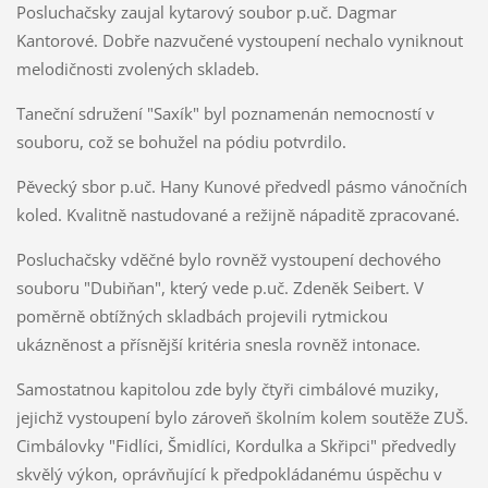
Posluchačsky zaujal kytarový soubor p.uč. Dagmar
Kantorové. Dobře nazvučené vystoupení nechalo vyniknout
melodičnosti zvolených skladeb.
Taneční sdružení "Saxík" byl poznamenán nemocností v
souboru, což se bohužel na pódiu potvrdilo.
Pěvecký sbor p.uč. Hany Kunové předvedl pásmo vánočních
koled. Kvalitně nastudované a režijně nápaditě zpracované.
Posluchačsky vděčné bylo rovněž vystoupení dechového
souboru "Dubiňan", který vede p.uč. Zdeněk Seibert. V
poměrně obtížných skladbách projevili rytmickou
ukázněnost a přísnější kritéria snesla rovněž intonace.
Samostatnou kapitolou zde byly čtyři cimbálové muziky,
jejichž vystoupení bylo zároveň školním kolem soutěže ZUŠ.
Cimbálovky "Fidlíci, Šmidlíci, Kordulka a Skřipci" předvedly
skvělý výkon, oprávňující k předpokládanému úspěchu v