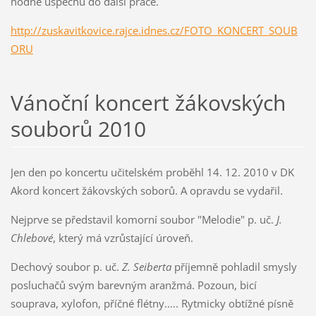
hodně úspěchů do další práce.
http://zuskavitkovice.rajce.idnes.cz/FOTO_KONCERT_SOUB
ORU
Vánoční koncert žákovských
souborů 2010
Jen den po koncertu učitelském proběhl 14. 12. 2010 v DK
Akord koncert žákovských soborů. A opravdu se vydařil.
Nejprve se představil komorní soubor "Melodie" p. uč.
J.
Chlebové
, který má vzrůstající úroveň.
Dechový soubor p. uč.
Z. Seiberta
příjemně pohladil smysly
posluchačů svým barevným aranžmá. Pozoun, bicí
souprava, xylofon, příčné flétny..... Rytmicky obtížné písně