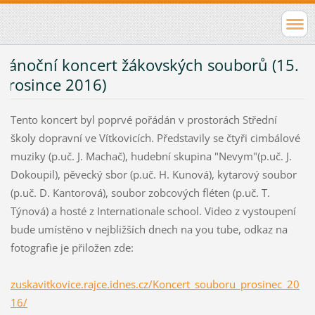
Vánoční koncert žákovských souborů (15.
prosince 2016)
Tento koncert byl poprvé pořádán v prostorách Střední
školy dopravní ve Vítkovicích. Představily se čtyři cimbálové
muziky (p.uč. J. Machač), hudební skupina "Nevym"(p.uč. J.
Dokoupil), pěvecký sbor (p.uč. H. Kunová), kytarový soubor
(p.uč. D. Kantorová), soubor zobcových fléten (p.uč. T.
Týnová) a hosté z Internationale school. Video z vystoupení
bude umístěno v nejbližších dnech na you tube, odkaz na
fotografie je přiložen zde:
zuskavitkovice.rajce.idnes.cz/Koncert_souboru_prosinec_20
16/