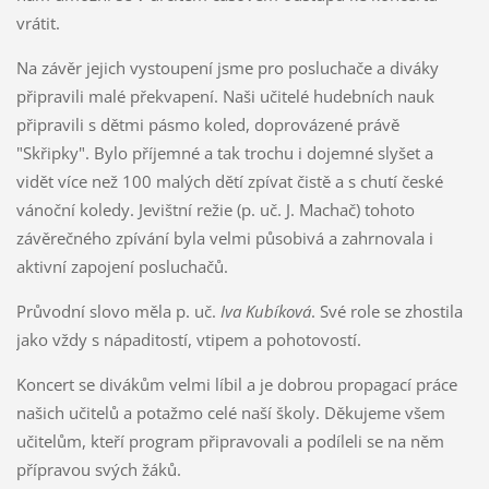
vrátit.
Na závěr jejich vystoupení jsme pro posluchače a diváky
připravili malé překvapení. Naši učitelé hudebních nauk
připravili s dětmi pásmo koled, doprovázené právě
"Skřipky". Bylo příjemné a tak trochu i dojemné slyšet a
vidět více než 100 malých dětí zpívat čistě a s chutí české
vánoční koledy. Jevištní režie (p. uč. J. Machač) tohoto
závěrečného zpívání byla velmi působivá a zahrnovala i
aktivní zapojení posluchačů.
Průvodní slovo měla p. uč.
Iva Kubíková
. Své role se zhostila
jako vždy s nápaditostí, vtipem a pohotovostí.
Koncert se divákům velmi líbil a je dobrou propagací práce
našich učitelů a potažmo celé naší školy. Děkujeme všem
učitelům, kteří program připravovali a podíleli se na něm
přípravou svých žáků.