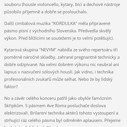
souboru (housle violoncello, kytary, bicí a dechové nástroje
působilo příjemně a dobře se poslouchalo.
Další cimbálová muzika "KORDULKA" měla připravené
pásmo písní z východního Slovenska. Předvedla skvělý
výkon. Před blížícími se soutežemi je to velmi potěšující.
Kytarová skupina "NEVYM" nabídla ze svého repertoáru tři
poměrně náročné skladby, zahrané pregnantně technicky a
dobře odzpívané. Na velmi dobrém výkonu nic neubral ani
lapsus v nazvučení sólových houslí. Jak vidno, i technika
profesionálních zvukařů může selhat. Nebo že by lidský
faktor?
No a závěr celého konceru patřil jako obykle famózním
Skřipkům. S pásmem Ave Roma posluchače doslova
elektrizovali. Brilantní technika aktérů tohoto vystoupení a
strhující ráz celého pásma byl odměněn aplausem. Přejeme