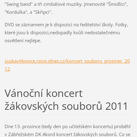
"Swing band" a tři cimbálové muziky. Jmenovitě "Šmidlíci",
"Kordulka", a "Skřipci".
DVD se záznamem je k dispozici na ředitelství školy. Fotky,
které jsou k dispozici,nedopadly kvůli nedostatečnému
osvětlení nejlépe.
zuskavitkovice.rajce.idnes.cz/koncert_souboru_prosinec_20
12
Vánoční koncert
žákovských souborů 2011
Dne 13. prosince (tedy den po učitelském koncertu) proběhl
v Zábřežském DK Akord koncert žákovských souborů. Co se