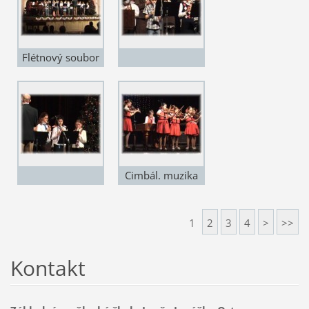
Flétnový soubor
Cimbál. muzika
Kordulka
1
2
3
4
>
>>
Kontakt