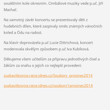
soutěžním kole okresním. Cimbálové muziky vede p.uč. Jiří
Machač.
Na samotný závěr koncertu se prezentovaly děti z
hudebních dílen, které zazpívaly směs známých vánočních
koled a Ódu na radost.
Na klavír doprovázela p.uč Lucie Dittrichová, koncert
moderovala skvělým způsobem p.uč Iva Kubíková.
Děkujeme všem učitelům za přípravu jednotlivých čísel a
žákům za snahu o jejich co nejlepší provedení.
zuskavitkovice.rajce.idnes.cz/Soubory_prosinec2014
zuskavitkovice.rajce.idnes.cz/soubory1prosinec2014