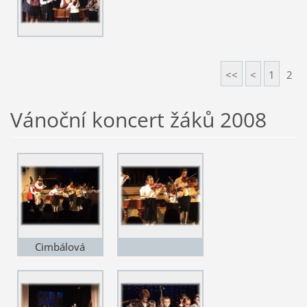
<<
<
1
2
Vánoční koncert žáků 2008
Cimbálová
muzika Fidlíci