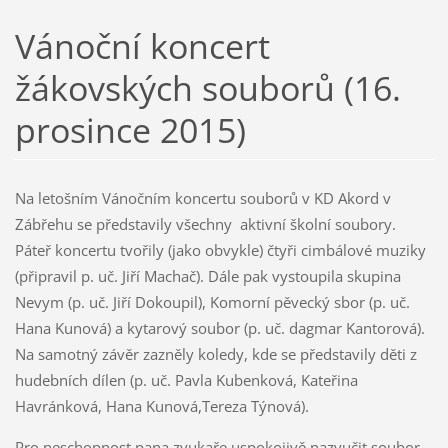
Vánoční koncert
žákovských souborů (16.
prosince 2015)
Na letošním Vánočním koncertu souborů v KD Akord v
Zábřehu se představily všechny aktivní školní soubory.
Páteř koncertu tvořily (jako obvykle) čtyři cimbálové muziky
(připravil p. uč. Jiří Machač). Dále pak vystoupila skupina
Nevym (p. uč. Jiří Dokoupil), Komorní pěvecký sbor (p. uč.
Hana Kunová) a kytarový soubor (p. uč. dagmar Kantorová).
Na samotný závěr zazněly koledy, kde se představily děti z
hudebních dílen (p. uč. Pavla Kubenková, Kateřina
Havránková, Hana Kunová,Tereza Týnová).
Pro neschopnost pana zvukaře uspokojivě nazvučit soubor