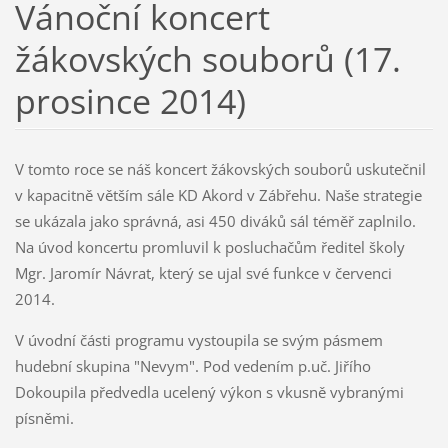
Vánoční koncert
žákovských souborů (17.
prosince 2014)
V tomto roce se náš koncert žákovských souborů uskutečnil
v kapacitně větším sále KD Akord v Zábřehu. Naše strategie
se ukázala jako správná, asi 450 diváků sál téměř zaplnilo.
Na úvod koncertu promluvil k posluchačům ředitel školy
Mgr. Jaromír Návrat, který se ujal své funkce v červenci
2014.
V úvodní části programu vystoupila se svým pásmem
hudební skupina "Nevym". Pod vedením p.uč. Jiřího
Dokoupila předvedla ucelený výkon s vkusně vybranými
písněmi.