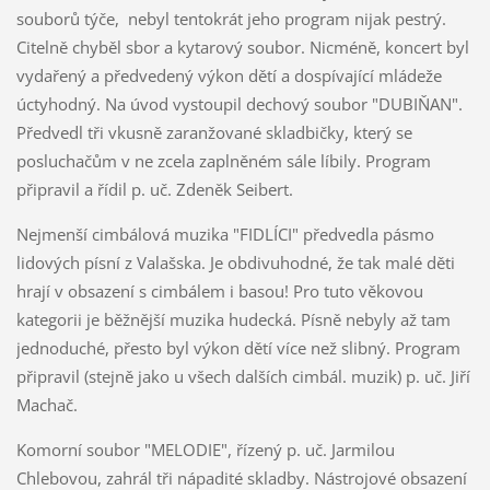
souborů týče, nebyl tentokrát jeho program nijak pestrý.
Citelně chyběl sbor a kytarový soubor. Nicméně, koncert byl
vydařený a předvedený výkon dětí a dospívající mládeže
úctyhodný. Na úvod vystoupil dechový soubor "DUBIŇAN".
Předvedl tři vkusně zaranžované skladbičky, který se
posluchačům v ne zcela zaplněném sále líbily. Program
připravil a řídil p. uč. Zdeněk Seibert.
Nejmenší cimbálová muzika "FIDLÍCI" předvedla pásmo
lidových písní z Valašska. Je obdivuhodné, že tak malé děti
hrají v obsazení s cimbálem i basou! Pro tuto věkovou
kategorii je běžnější muzika hudecká. Písně nebyly až tam
jednoduché, přesto byl výkon dětí více než slibný. Program
připravil (stejně jako u všech dalších cimbál. muzik) p. uč. Jiří
Machač.
Komorní soubor "MELODIE", řízený p. uč. Jarmilou
Chlebovou, zahrál tři nápadité skladby. Nástrojové obsazení