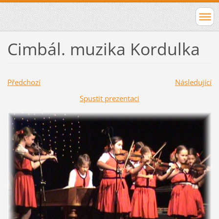
Cimbál. muzika Kordulka
Předchozí
Následující
Spustit prezentaci