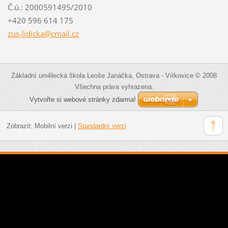
Č.ú.: 2000591495/2010
+420 596 614 175
zus-lidi
cka@cmai
l.cz
Základní umělecká škola Leoše Janáčka, Ostrava - Vítkovice © 2008
Všechna práva vyhrazena.
Vytvořte si webové stránky zdarma!
Zobrazit:
Mobilní verzi
|
Standardní verzi