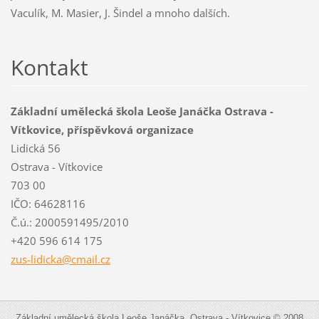
Vaculík, M. Masier, J. Šindel a mnoho dalších.
Kontakt
Základní umělecká škola Leoše Janáčka Ostrava -
Vítkovice, příspěvková organizace
Lidická 56
Ostrava - Vítkovice
703 00
IČO: 64628116
Č.ú.: 2000591495/2010
+420 596 614 175
zus-lidi
cka@cmai
l.cz
Základní umělecká škola Leoše Janáčka, Ostrava - Vítkovice © 2008