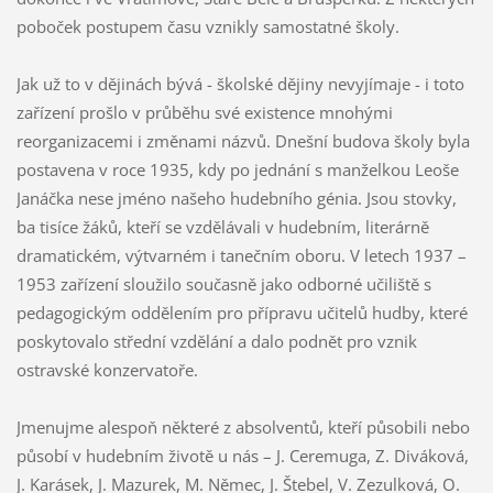
poboček postupem času vznikly samostatné školy.
Jak už to v dějinách bývá - školské dějiny nevyjímaje - i toto
zařízení prošlo v průběhu své existence mnohými
reorganizacemi i změnami názvů. Dnešní budova školy byla
postavena v roce 1935, kdy po jednání s manželkou Leoše
Janáčka nese jméno našeho hudebního génia. Jsou stovky,
ba tisíce žáků, kteří se vzdělávali v hudebním, literárně
dramatickém, výtvarném i tanečním oboru. V letech 1937 –
1953 zařízení sloužilo současně jako odborné učiliště s
pedagogickým oddělením pro přípravu učitelů hudby, které
poskytovalo střední vzdělání a dalo podnět pro vznik
ostravské konzervatoře.
Jmenujme alespoň některé z absolventů, kteří působili nebo
působí v hudebním životě u nás – J. Ceremuga, Z. Diváková,
J. Karásek, J. Mazurek, M. Němec, J. Štebel, V. Zezulková, O.