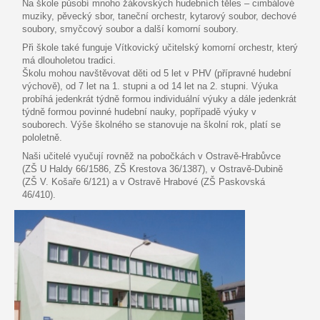
Na škole působí mnoho žákovských hudebních těles – cimbálové
muziky, pěvecký sbor, taneční orchestr, kytarový soubor, dechové
soubory, smyčcový soubor a další komorní soubory.
Při škole také funguje Vítkovický učitelský komorní orchestr, který
má dlouholetou tradici.
Školu mohou navštěvovat děti od 5 let v PHV (přípravné hudební
výchově), od 7 let na 1. stupni a od 14 let na 2. stupni. Výuka
probíhá jedenkrát týdně formou individuální výuky a dále jedenkrát
týdně formou povinné hudební nauky, popřípadě výuky v
souborech. Výše školného se stanovuje na školní rok, platí se
pololetně.
Naši učitelé vyučují rovněž na pobočkách v Ostravě-Hrabůvce
(ZŠ U Haldy 66/1586, ZŠ Krestova 36/1387), v Ostravě-Dubině
(ZŠ V. Košaře 6/121) a v Ostravě Hrabové (ZŠ Paskovská
46/410).