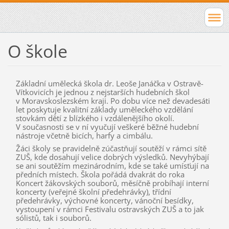
O škole
Základní umělecká škola dr. Leoše Janáčka v Ostravě-
Vítkovicích je jednou z nejstarších hudebních škol
v Moravskoslezském kraji. Po dobu více než devadesáti
let poskytuje kvalitní základy uměleckého vzdělání
stovkám dětí z blízkého i vzdálenějšího okolí.
V současnosti se v ní vyučují veškeré běžné hudební
nástroje včetně bicích, harfy a cimbálu.
Žáci školy se pravidelně zúčastňují soutěží v rámci sítě
ZUŠ, kde dosahují velice dobrých výsledků. Nevyhýbají
se ani soutěžím mezinárodním, kde se také umísťují na
předních místech. Škola pořádá dvakrát do roka
Koncert žákovských souborů, měsíčně probíhají interní
koncerty (veřejné školní předehrávky), třídní
předehrávky, výchovné koncerty, vánoční besídky,
vystoupení v rámci Festivalu ostravských ZUŠ a to jak
sólistů, tak i souborů.