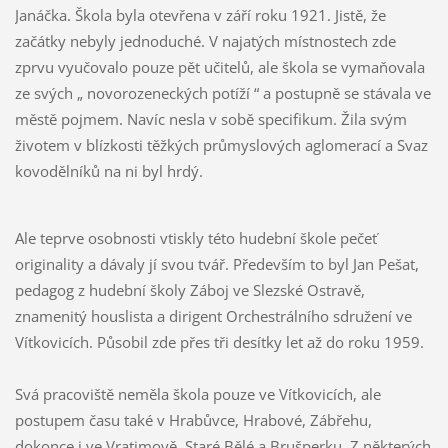
Janáčka. Škola byla otevřena v září roku 1921. Jistě, že
začátky nebyly jednoduché. V najatých místnostech zde
zprvu vyučovalo pouze pět učitelů, ale škola se vymaňovala
ze svých „ novorozeneckých potíží “ a postupně se stávala ve
městě pojmem. Navíc nesla v sobě specifikum. Žila svým
životem v blízkosti těžkých průmyslových aglomerací a Svaz
kovodělníků na ni byl hrdý.
Ale teprve osobnosti vtiskly této hudební škole pečeť
originality a dávaly jí svou tvář. Především to byl Jan Pešat,
pedagog z hudební školy Záboj ve Slezské Ostravě,
znamenitý houslista a dirigent Orchestrálního sdružení ve
Vítkovicích. Působil zde přes tři desítky let až do roku 1959.
Svá pracoviště neměla škola pouze ve Vítkovicích, ale
postupem času také v Hrabůvce, Hrabové, Zábřehu,
dokonce i ve Vratimově, Staré Bělé a Brušperku. Z některých