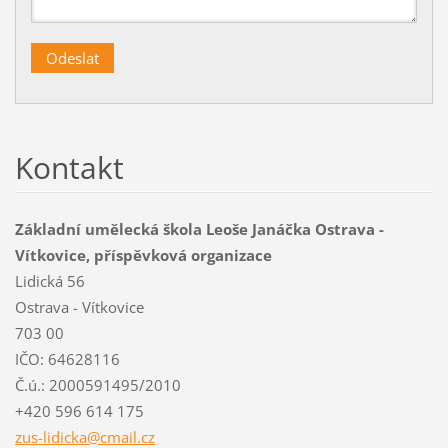
Kontakt
Základní umělecká škola Leoše Janáčka Ostrava -
Vítkovice, příspěvková organizace
Lidická 56
Ostrava - Vítkovice
703 00
IČO: 64628116
Č.ú.: 2000591495/2010
+420 596 614 175
zus-lidi
cka@cmai
l.cz