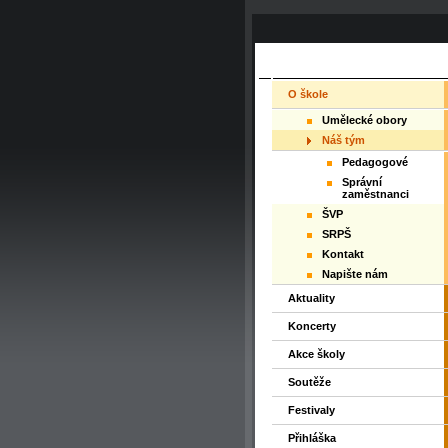
O škole
Umělecké obory
Náš tým
Pedagogové
Správní
zaměstnanci
ŠVP
SRPŠ
Kontakt
Napište nám
Aktuality
Koncerty
Akce školy
Soutěže
Festivaly
Přihláška