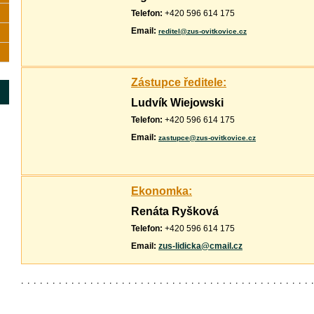
Telefon:
+420 596 614 175
Email:
reditel@zus-ovitkovice.cz
Zástupce ředitele:
Ludvík Wiejowski
Telefon:
+420 596 614 175
Email:
zastupce@zus-ovitkovice.cz
Ekonomka:
Renáta Ryšková
Telefon:
+420 596 614 175
Email:
zus-lidi
cka@cmai
l.cz