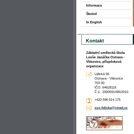
Informace
Školné
In English
Kontakt
Základní umělecká škola
Leoše Janáčka Ostrava -
Vítkovice, příspěvková
organizace
Lidická 56
Ostrava - Vítkovice
703 00
IČO: 64628116
Č.ú.: 2000591495/2010
+420 596 614 175
zus-lidicka@cmail.cz