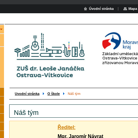
Úvodní stránka
Mapa 
Uvodní stránka
O škole
Náš tým
Náš tým
Ředitel:
Mgr. Jaromír Návrat