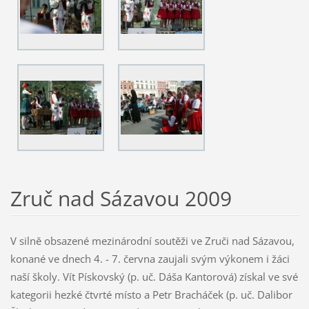
Zruč nad Sázavou 2009
V silně obsazené mezinárodní soutěži ve Zruči nad Sázavou,
konané ve dnech 4. - 7. června zaujali svým výkonem i žáci
naší školy. Vít Pískovský (p. uč. Dáša Kantorová) získal ve své
kategorii hezké čtvrté místo a Petr Bracháček (p. uč. Dalibor