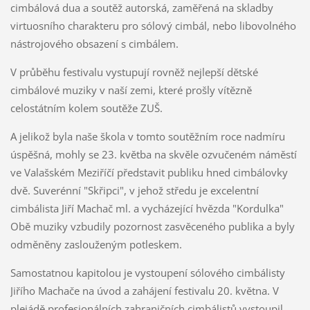
cimbálová dua a soutěž autorská, zaměřená na skladby
virtuosního charakteru pro sólový cimbál, nebo libovolného
nástrojového obsazení s cimbálem.
V průběhu festivalu vystupují rovněž nejlepší dětské
cimbálové muziky v naší zemi, které prošly vítězně
celostátním kolem soutěže ZUŠ.
A jelikož byla naše škola v tomto soutěžním roce nadmíru
úspěšná, mohly se 23. květba na skvěle ozvučeném náměstí
ve Valašském Meziříčí představit publiku hned cimbálovky
dvě. Suverénní "Skřipci", v jehož středu je excelentní
cimbálista Jiří Machač ml. a vycházející hvězda "Kordulka"
Obě muziky vzbudily pozornost zasvěceného publika a byly
odměněny zaslouženým potleskem.
Samostatnou kapitolou je vystoupení sólového cimbálisty
Jiřího Machače na úvod a zahájení festivalu 20. května. V
plejádě profesionálních zahraničních cimbálistů vystoupil