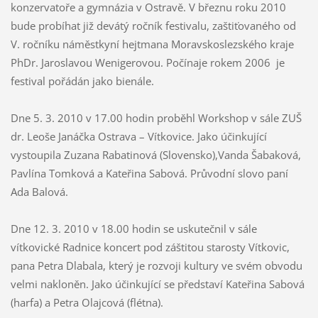
konzervatoře a gymnázia v Ostravě. V březnu roku 2010
bude probíhat již devátý ročník festivalu, zaštiťovaného od
V. ročníku náměstkyní hejtmana Moravskoslezského kraje
PhDr. Jaroslavou Wenigerovou. Počínaje rokem 2006 je
festival pořádán jako bienále.
Dne 5. 3. 2010 v 17.00 hodin proběhl Workshop v sále ZUŠ
dr. Leoše Janáčka Ostrava – Vítkovice. Jako účinkující
vystoupila Zuzana Rabatinová (Slovensko),Vanda Šabaková,
Pavlína Tomková a Kateřina Sabová. Průvodní slovo paní
Ada Balová.
Dne 12. 3. 2010 v 18.00 hodin se uskutečnil v sále
vítkovické Radnice koncert pod záštitou starosty Vítkovic,
pana Petra Dlabala, který je rozvoji kultury ve svém obvodu
velmi nakloněn. Jako účinkující se představí Kateřina Sabová
(harfa) a Petra Olajcová (flétna).