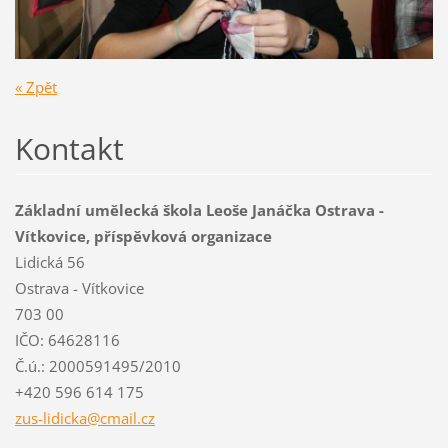
« Zpět
Kontakt
Základní umělecká škola Leoše Janáčka Ostrava -
Vítkovice, příspěvková organizace
Lidická 56
Ostrava - Vítkovice
703 00
IČO: 64628116
Č.ú.: 2000591495/2010
+420 596 614 175
zus-lidi
cka@cmai
l.cz