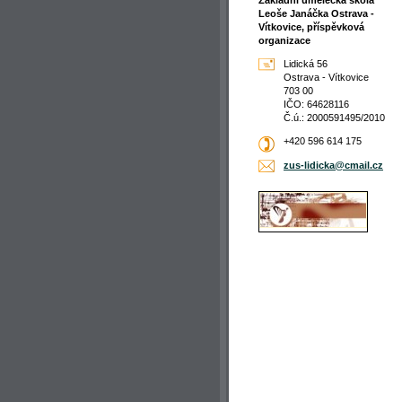
Základní umělecká škola
Leoše Janáčka Ostrava -
Vítkovice, příspěvková
organizace
Lidická 56
Ostrava - Vítkovice
703 00
IČO: 64628116
Č.ú.: 2000591495/2010
+420 596 614 175
zus-lidi
cka@cmai
l.cz