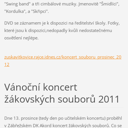
"Swing band" a tři cimbálové muziky. Jmenovitě "Šmidlíci",
"Kordulka", a "Skřipci".
DVD se záznamem je k dispozici na ředitelství školy. Fotky,
které jsou k dispozici,nedopadly kvůli nedostatečnému
osvětlení nejlépe.
zuskavitkovice.rajce.idnes.cz/koncert_souboru_prosinec_20
12
Vánoční koncert
žákovských souborů 2011
Dne 13. prosince (tedy den po učitelském koncertu) proběhl
v Zábřežském DK Akord koncert žákovských souborů. Co se