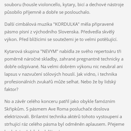
souboru (housle violoncello, kytary, bicí a dechové nástroje
působilo příjemně a dobře se poslouchalo.
Další cimbálová muzika "KORDULKA" měla připravené
pásmo písní z východního Slovenska. Předvedla skvělý
výkon. Před blížícími se soutežemi je to velmi potěšující.
Kytarová skupina "NEVYM" nabídla ze svého repertoáru tři
poměrně náročné skladby, zahrané pregnantně technicky a
dobře odzpívané. Na velmi dobrém výkonu nic neubral ani
lapsus v nazvučení sólových houslí. Jak vidno, i technika
profesionálních zvukařů může selhat. Nebo že by lidský
faktor?
No a závěr celého konceru patřil jako obykle famózním
Skřipkům. S pásmem Ave Roma posluchače doslova
elektrizovali. Brilantní technika aktérů tohoto vystoupení a
strhující ráz celého pásma byl odměněn aplausem. Přejeme