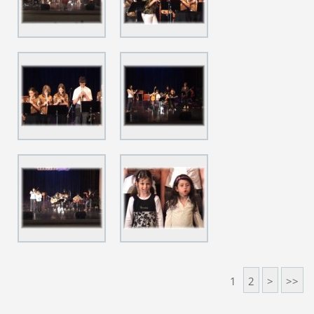
1
2
>
>>