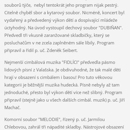
souborů týče, nebyl tentokrát jeho program nijak pestrý.
Citelně chyběl sbor a kytarový soubor. Nicméně, koncert byl
vydařený a předvedený výkon dětí a dospívající mládeže
úctyhodný. Na úvod vystoupil dechový soubor "DUBIŇAN".
Předvedl tři vkusně zaranžované skladbičky, který se
posluchačům v ne zcela zaplněném sále líbily. Program
připravil a řídil p. uč. Zdeněk Seibert.
Nejmenší cimbálová muzika "FIDLÍCI" předvedla pásmo
lidových písní z Valašska. Je obdivuhodné, že tak malé děti
hrají v obsazení s cimbálem i basou! Pro tuto věkovou
kategorii je běžnější muzika hudecká. Písně nebyly až tam
jednoduché, přesto byl výkon dětí více než slibný. Program
připravil (stejně jako u všech dalších cimbál. muzik) p. uč. Jiří
Machač.
Komorní soubor "MELODIE", řízený p. uč. Jarmilou
Chlebovou, zahrál tři nápadité skladby. Nástrojové obsazení