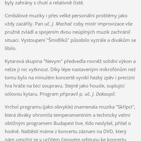
byly zahrány s chutí a relativně čistě.
Cimbálové muziky i přes velké personální problémy jako
vždy zazářily. Pan uč.
J. Machač
coby mistr improvizace vše
pružně zvládl a spojením dvou neúplných muzik zachránil
situaci. Vystoupení "Šmidlíků" působilo vyzrále a divákům se
líbilo.
Kytarová skupina "Nevym" předvedla rovněž solidní výkon a
nelze jí nic vytknout. Díky lépe nastaveným mikrofónům než
tomu bylo na minulém koncertě vynikl hezký zpěv i precizní
hra hráče na bicí soupravu. Stejně jako housle, suplující
sólovou kytaru. Program připravil p. uč.
J. Dokoupil.
Vrchol programu (jako obvykle) znamenala muzika "Skřípci",
která diváky ohromila temperamentním a technicky velmi
obtížným programem Budapest live. Kdo neslyšel, přišel o
hodně. Naštěstí máme z koncertu záznam na DVD, který
nám umožní se v určitém časovém odstupu ke koncertu