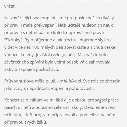
vrátit.
Na závěr jejich vystoupení jsme pro posluchače a diváky
připravili malé překvapení. Naši učitelé hudebních nauk
připravili s dětmi pásmo koled, doprovázené právě
"Skřipky". Bylo příjemné a tak trochu i dojemné slyšet a
vidět více než 100 malých dětí zpívat čistě a s chutí české
vánoční koledy. Jevištní režie (p. uč. J. Machač) tohoto
závěrečného zpívání byla velmi působivá a zahrnovala i
aktivní zapojení posluchačů.
Průvodní slovo měla p. uč.
Iva Kubíková
. Své role se zhostila
jako vždy s nápaditostí, vtipem a pohotovostí.
Koncert se divákům velmi líbil a je dobrou propagací práce
našich učitelů a potažmo celé naší školy. Děkujeme všem
učitelům, kteří program připravovali a podíleli se na něm
přípravou svých žáků.