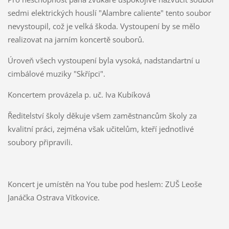
sedmi elektrických houslí "Alambre caliente" tento soubor
nevystoupil, což je velká škoda. Vystoupení by se mělo
realizovat na jarním koncertě souborů.
Úroveň všech vystoupení byla vysoká, nadstandartní u
cimbálové muziky "Skřípci".
Koncertem provázela p. uč. Iva Kubíková
Ředitelství školy děkuje všem zaměstnancům školy za
kvalitní práci, zejména však učitelům, kteří jednotlivé
soubory připravili.
Koncert je umístěn na You tube pod heslem: ZUŠ Leoše
Janáčka Ostrava Vítkovice.