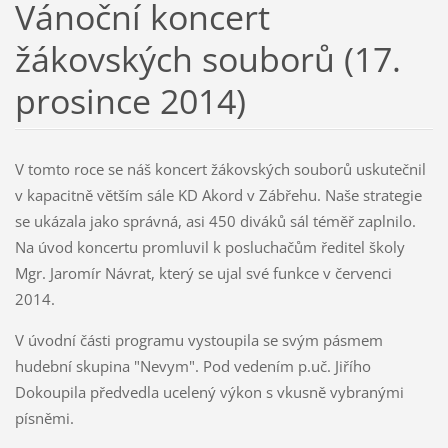
Vánoční koncert
žákovských souborů (17.
prosince 2014)
V tomto roce se náš koncert žákovských souborů uskutečnil
v kapacitně větším sále KD Akord v Zábřehu. Naše strategie
se ukázala jako správná, asi 450 diváků sál téměř zaplnilo.
Na úvod koncertu promluvil k posluchačům ředitel školy
Mgr. Jaromír Návrat, který se ujal své funkce v červenci
2014.
V úvodní části programu vystoupila se svým pásmem
hudební skupina "Nevym". Pod vedením p.uč. Jiřího
Dokoupila předvedla ucelený výkon s vkusně vybranými
písněmi.