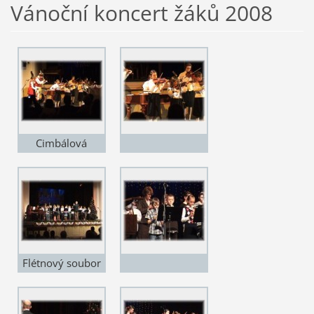
Vánoční koncert žáků 2008
Cimbálová
muzika Fidlíci
Flétnový soubor