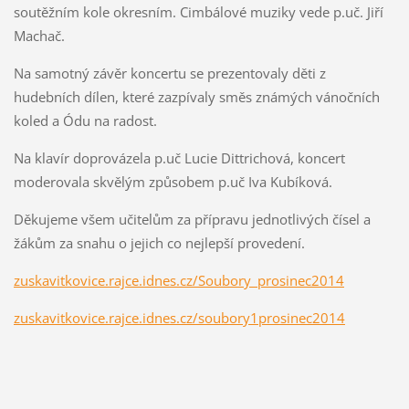
soutěžním kole okresním. Cimbálové muziky vede p.uč. Jiří
Machač.
Na samotný závěr koncertu se prezentovaly děti z
hudebních dílen, které zazpívaly směs známých vánočních
koled a Ódu na radost.
Na klavír doprovázela p.uč Lucie Dittrichová, koncert
moderovala skvělým způsobem p.uč Iva Kubíková.
Děkujeme všem učitelům za přípravu jednotlivých čísel a
žákům za snahu o jejich co nejlepší provedení.
zuskavitkovice.rajce.idnes.cz/Soubory_prosinec2014
zuskavitkovice.rajce.idnes.cz/soubory1prosinec2014