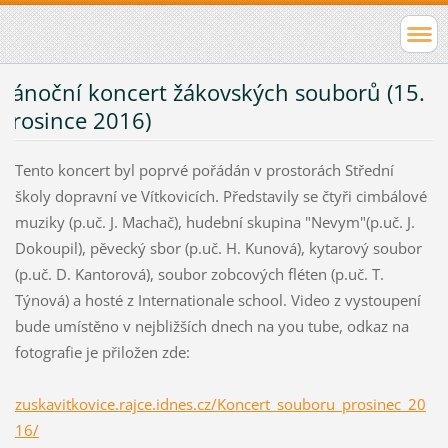
Vánoční koncert žákovských souborů (15.
prosince 2016)
Tento koncert byl poprvé pořádán v prostorách Střední
školy dopravní ve Vítkovicích. Představily se čtyři cimbálové
muziky (p.uč. J. Machač), hudební skupina "Nevym"(p.uč. J.
Dokoupil), pěvecký sbor (p.uč. H. Kunová), kytarový soubor
(p.uč. D. Kantorová), soubor zobcových fléten (p.uč. T.
Týnová) a hosté z Internationale school. Video z vystoupení
bude umístěno v nejbližších dnech na you tube, odkaz na
fotografie je přiložen zde:
zuskavitkovice.rajce.idnes.cz/Koncert_souboru_prosinec_20
16/