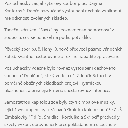
Posluchačsky zaujal kytarový soubor p.uč. Dagmar
Kantorové. Dobře nazvučené vystoupení nechalo vyniknout
melodičnosti zvolených skladeb.
Taneční sdružení "Saxík" byl poznamenán nemocností v
souboru, což se bohužel na pódiu potvrdilo.
Pěvecký sbor p.uč. Hany Kunové předvedl pásmo vánočních
koled. Kvalitně nastudované a režijně nápaditě zpracované.
Posluchačsky vděčné bylo rovněž vystoupení dechového
souboru "Dubiňan", který vede p.uč. Zdeněk Seibert. V
poměrně obtížných skladbách projevili rytmickou
ukázněnost a přísnější kritéria snesla rovněž intonace.
Samostatnou kapitolou zde byly čtyři cimbálové muziky,
jejichž vystoupení bylo zároveň školním kolem soutěže ZUŠ.
Cimbálovky "Fidlíci, Šmidlíci, Kordulka a Skřipci" předvedly
skvělý výkon, oprávňující k předpokládanému úspěchu v