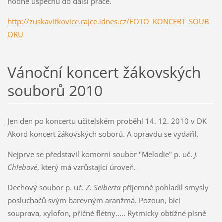
hodně úspěchů do další práce.
http://zuskavitkovice.rajce.idnes.cz/FOTO_KONCERT_SOUB
ORU
Vánoční koncert žákovských
souborů 2010
Jen den po koncertu učitelském proběhl 14. 12. 2010 v DK
Akord koncert žákovských soborů. A opravdu se vydařil.
Nejprve se představil komorní soubor "Melodie" p. uč.
J.
Chlebové
, který má vzrůstající úroveň.
Dechový soubor p. uč.
Z. Seiberta
příjemně pohladil smysly
posluchačů svým barevným aranžmá. Pozoun, bicí
souprava, xylofon, příčné flétny..... Rytmicky obtížné písně