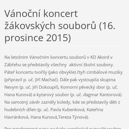
Vánoční koncert
žákovských souborů (16.
prosince 2015)
Na letošním Vánočním koncertu souborů v KD Akord v
Zábřehu se představily všechny aktivní školní soubory.
Páteř koncertu tvořily (jako obvykle) čtyři cimbálové muziky
(připravil p. uč. Jiří Machač). Dále pak vystoupila skupina
Nevym (p. uč. Jiří Dokoupil), Komorní pěvecký sbor (p. uč.
Hana Kunová) a kytarový soubor (p. uč. dagmar Kantorová).
Na samotný závěr zazněly koledy, kde se představily děti z
hudebních dílen (p. uč. Pavla Kubenková, Kateřina
Havránková, Hana Kunová,Tereza Týnová).
Pro neschopnost pana zvukaře uspokojivě nazvučit soubor