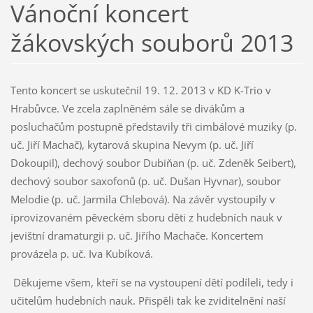
Vánoční koncert
žákovských souborů 2013
Tento koncert se uskutečnil 19. 12. 2013 v KD K-Trio v
Hrabůvce. Ve zcela zaplněném sále se divákům a
posluchačům postupně představily tři cimbálové muziky (p.
uč. Jiří Machač), kytarová skupina Nevym (p. uč. Jiří
Dokoupil), dechový soubor Dubiňan (p. uč. Zdeněk Seibert),
dechový soubor saxofonů (p. uč. Dušan Hyvnar), soubor
Melodie (p. uč. Jarmila Chlebová). Na závěr vystoupily v
iprovizovaném pěveckém sboru děti z hudebních nauk v
jevištní dramaturgii p. uč. Jiřího Machače. Koncertem
provázela p. uč. Iva Kubíková.
Děkujeme všem, kteří se na vystoupení dětí podíleli, tedy i
učitelům hudebních nauk. Přispěli tak ke zviditelnění naší