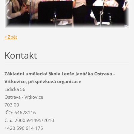
« Zpět
Kontakt
Základní umělecká škola Leoše Janáčka Ostrava -
Vítkovice, příspěvková organizace
Lidická 56
Ostrava - Vítkovice
703 00
IČO: 64628116
Č.ú.: 2000591495/2010
+420 596 614 175