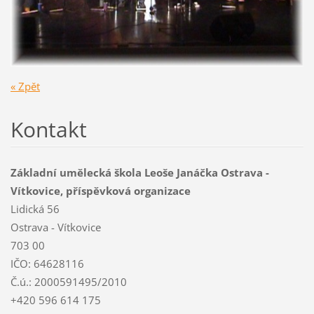
« Zpět
Kontakt
Základní umělecká škola Leoše Janáčka Ostrava -
Vítkovice, příspěvková organizace
Lidická 56
Ostrava - Vítkovice
703 00
IČO: 64628116
Č.ú.: 2000591495/2010
+420 596 614 175