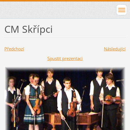
CM Skřípci
Předchozí
Následující
Spustit prezentaci