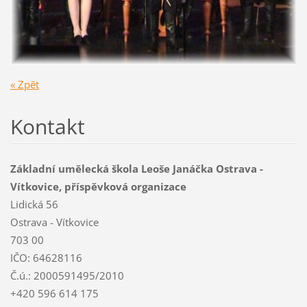
« Zpět
Kontakt
Základní umělecká škola Leoše Janáčka Ostrava -
Vítkovice, příspěvková organizace
Lidická 56
Ostrava - Vítkovice
703 00
IČO: 64628116
Č.ú.: 2000591495/2010
+420 596 614 175