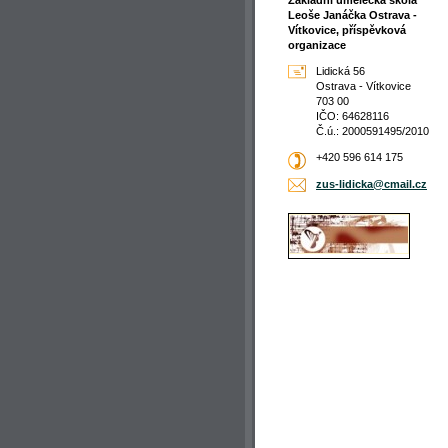
Základní umělecká škola
Leoše Janáčka Ostrava -
Vítkovice, příspěvková
organizace
Lidická 56
Ostrava - Vítkovice
703 00
IČO: 64628116
Č.ú.: 2000591495/2010
+420 596 614 175
zus-lidi
cka@cmai
l.cz