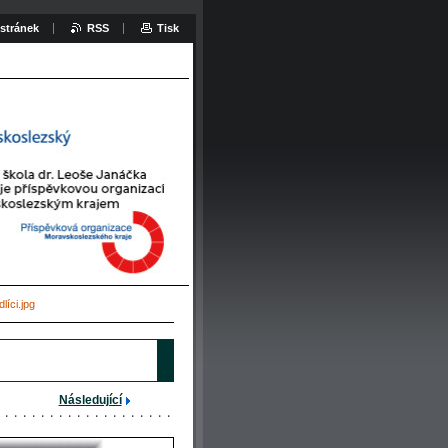
stránek
RSS
Tisk
líci.jpg
Následující