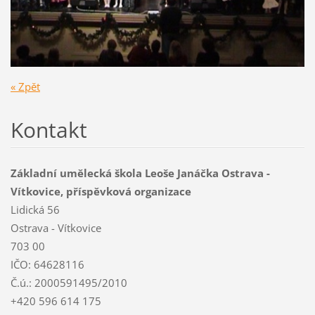
« Zpět
Kontakt
Základní umělecká škola Leoše Janáčka Ostrava -
Vítkovice, příspěvková organizace
Lidická 56
Ostrava - Vítkovice
703 00
IČO: 64628116
Č.ú.: 2000591495/2010
+420 596 614 175