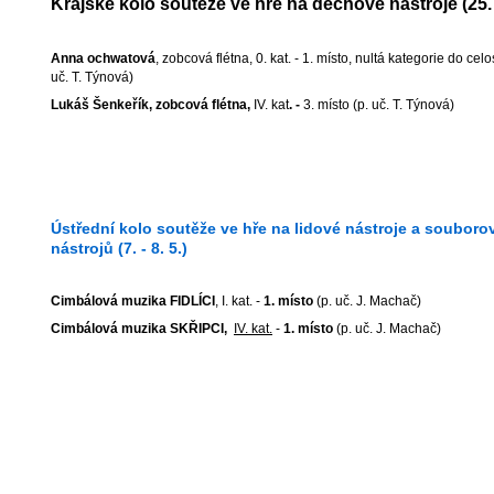
Krajské kolo soutěže ve hře na dechové nástroje (25. -
Anna ochwatová
, zobcová flétna, 0. kat. - 1. místo, nultá kategorie do ce
uč. T. Týnová)
Lukáš Šenkeřík, zobcová flétna,
IV. kat
. -
3. místo (p. uč. T. Týnová)
Ústřední kolo soutěže ve hře na lidové nástroje a souboro
nástrojů (7. - 8. 5.)
Cimbálová muzika FIDLÍCI
, I. kat. -
1. místo
(p. uč. J. Machač)
Cimbálová muzika SKŘIPCI,
IV. kat.
-
1. místo
(p. uč. J. Machač)