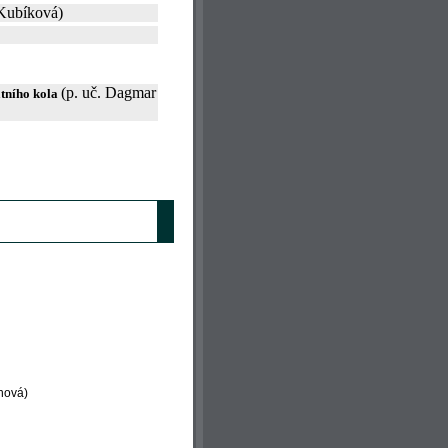
 Kubíková)
(p. uč. Dagmar
átního kola
chová)