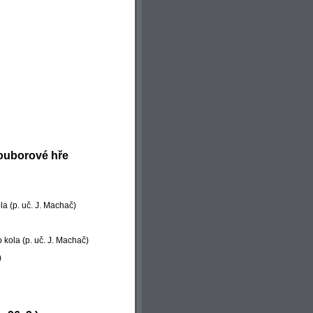
souborové hře
ola (p. uč. J. Machač)
 kola (p. uč. J. Machač)
)