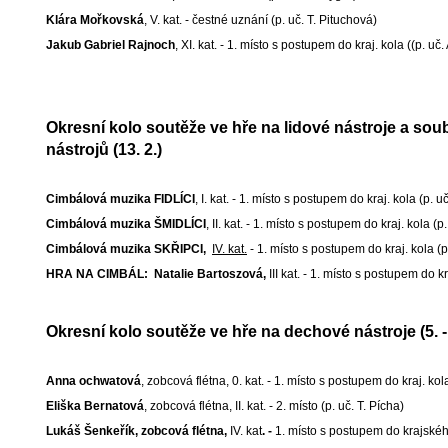
Klára Mořkovská
, V. kat. - čestné uznání (p. uč. T. Pituchová)
Jakub Gabriel Rajnoch
, XI. kat. - 1. místo s postupem do kraj. kola ((p. uč.
Okresní kolo soutěže ve hře na lidové nástroje a sou
nástrojů (13. 2.)
Cimbálová muzika FIDLÍCI
, I. kat. - 1. místo s postupem do kraj. kola (p. 
Cimbálová muzika ŠMIDLÍCI
, II. kat. - 1. místo s postupem do kraj. kola (
Cimbálová muzika SKŘIPCI,
IV. kat.
- 1. místo s postupem do kraj. kola (p
HRA NA CIMBÁL: Natalie Bartoszová,
III kat. - 1. místo s postupem do k
Okresní kolo soutěže ve hře na dechové nástroje (5. - 
Anna ochwatová
, zobcová flétna, 0. kat. - 1. místo s postupem do kraj. kol
Eliška Bernatová
, zobcová flétna, II. kat. - 2. místo (p. uč. T. Pícha)
Lukáš Šenkeřík, zobcová flétna,
IV. kat
. -
1. místo s postupem do krajského