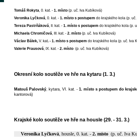
Tomáš Rokyta
, 0. kat. -
1. místo
(p. uč. Iva Kubíková)
Veronika Lyčková
, 0. kat. -
1. místo s postupem
do krajského kola (p. uč.
Tereza Pastrňáková
, II. kat. -
1. místo s postupem
do krajského kola (p. u
Michaela Chromičová
, III. kat. -
2. místo
(p. uč. Iva Kubíková)
Václav Bálek,
V. kat
. -
1. místo s postupem
do krajského kola (p. uč. Iva 
Valerie Prausová
, IX. kat. -
2. místo
(p. uč. Iva Kubíková)
Okresní kolo soutěže ve hře na kytaru (1. 3.)
Matouš Palovský
, kytara, VI. kat. -
1. místo s postupem do krajs
kantorová)
Krajské kolo soutěže ve hře na housle (29. - 31. 3.)
Veronika Lyčková
, housle, 0. kat. -
2. místo
(p. uč. Iva K