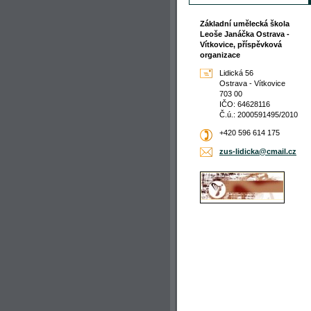
Základní umělecká škola
Leoše Janáčka Ostrava -
Vítkovice, příspěvková
organizace
Lidická 56
Ostrava - Vítkovice
703 00
IČO: 64628116
Č.ú.: 2000591495/2010
+420 596 614 175
zus-lidi
cka@cmai
l.cz