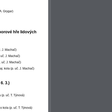
 A. Grygar)
borové hře lidových
uč. J. Machač)
p. uč. J. Machač)
. uč. J. Machač)
raj. kola (p. uč. J. Machač)
6. 3.)
a (p. uč. T. Týnová)
 kola (p. uč. T. Týnová)