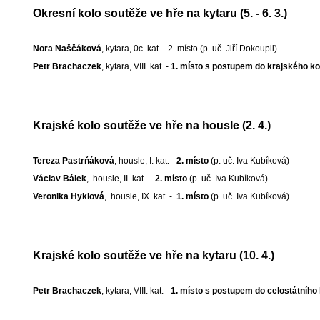
Okresní kolo soutěže ve hře na kytaru (5. - 6. 3.)
Nora Naščáková
, kytara, 0c. kat. - 2. místo (p. uč. Jiří Dokoupil)
Petr Brachaczek
, kytara, VIII. kat. -
1. místo s postupem do krajského k
Krajské kolo soutěže ve hře na housle (2. 4.)
Tereza Pastrňáková
, housle, I. kat. -
2. místo
(p. uč. Iva Kubíková)
Václav Bálek
, housle, II. kat. -
2. místo
(p. uč. Iva Kubíková)
Veronika Hyklová
, housle, IX. kat. -
1. místo
(p. uč. Iva Kubíková)
Krajské kolo soutěže ve hře na kytaru (10. 4.)
Petr Brachaczek
, kytara, VIII. kat. -
1. místo s postupem do celostátního