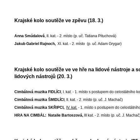
Krajské kolo soutěže ve zpěvu (18. 3.)
Anna Smúdalová
, II. kat. - 2. místo (p. uč. Tatiana Pituchová)
Jakub Gabriel Rajnoch
,
XI. kat. - 2. místo (p. uč. Adam Grygar)
Krajské kolo soutěže ve ve hře na lidové nástroje a 
lidových nástrojů (20. 3.)
Cimbálová muzika FIDLÍCI
, I. kat. - 1. místo s postupem do celostátního k
Cimbálová muzika ŠMIDLÍCI
, II. kat. - 2. místo (p. uč. J. Machač)
Cimbálová muzika SKŘIPCI,
IV. kat.
- 1. místo s postupem do celostátního
HRA NA CIMBÁL: Natalie Bartoszová,
III kat. - 2. místo (p. uč. J. Machač