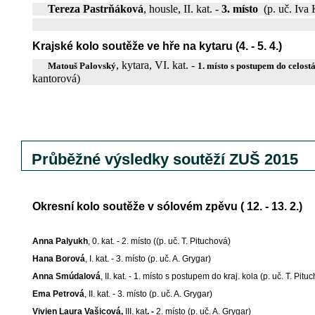
Tereza Pastrňáková
, housle, II. kat. -
3. místo
(p. uč. Iva
Krajské kolo soutěže ve hře na kytaru (4. - 5. 4.)
, kytara, VI. kat. -
Matouš Palovský
1. místo s postupem do celost
kantorová)
Průběžné výsledky soutěží ZUŠ 2015
Okresní kolo soutěže v sólovém zpěvu ( 12. - 13. 2.)
Anna Palyukh
, 0. kat. - 2. místo ((p. uč. T. Pituchová)
Hana Borová
, I. kat. - 3. místo (p. uč. A. Grygar)
Anna Smúdalová
, II. kat. - 1. místo s postupem do kraj. kola (p. uč. T. Pitu
Ema Petrová
, II. kat. - 3. místo (p. uč. A. Grygar)
Vivien Laura Vašicová,
III. kat
. -
2. místo (p. uč. A. Grygar)