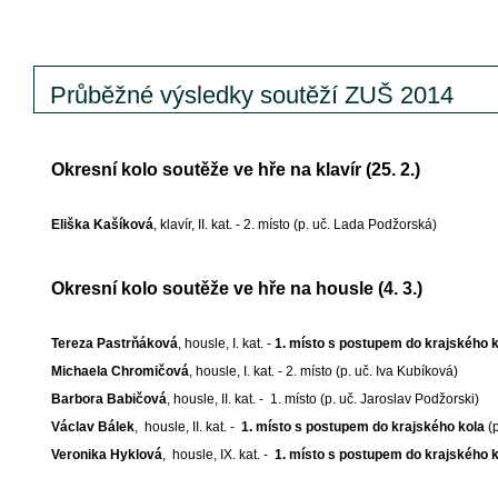
Průběžné výsledky soutěží ZUŠ 2014
Okresní kolo soutěže ve hře na klavír (25. 2.)
Eliška Kašíková
, klavír, II. kat. - 2. místo (p. uč. Lada Podžorská)
Okresní kolo soutěže ve hře na housle (4. 3.)
Tereza Pastrňáková
, housle, I. kat. -
1. místo s postupem do krajského 
Michaela Chromičová
, housle, I. kat. - 2. místo (p. uč. Iva Kubíková)
Barbora Babičová
, housle, II. kat. - 1. místo (p. uč. Jaroslav Podžorski)
Václav Bálek
, housle, II. kat. -
1. místo s postupem do krajského kola
(
Veronika Hyklová
, housle, IX. kat. -
1. místo s postupem do krajského 