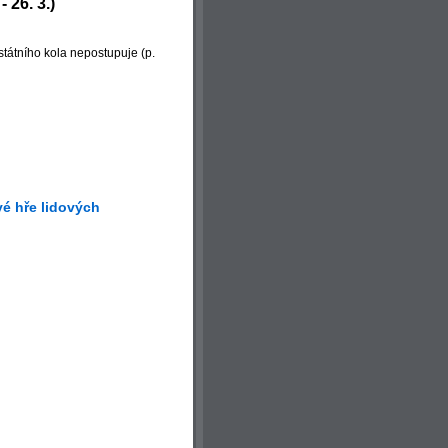
 26. 3.)
lostátního kola nepostupuje (p.
vé hře lidových