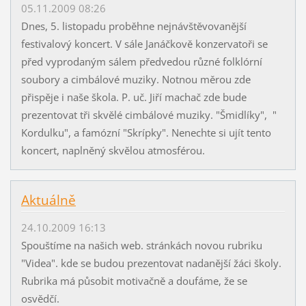
05.11.2009 08:26
Dnes, 5. listopadu proběhne nejnávštěvovanější
festivalový koncert. V sále Janáčkově konzervatoři se
před vyprodaným sálem předvedou různé folklórní
soubory a cimbálové muziky. Notnou měrou zde
přispěje i naše škola. P. uč. Jiří machač zde bude
prezentovat tři skvělé cimbálové muziky. "Šmidlíky", "
Kordulku", a famózní "Skrípky". Nenechte si ujít tento
koncert, naplněný skvělou atmosférou.
Aktuálně
24.10.2009 16:13
Spouštíme na našich web. stránkách novou rubriku
"Videa". kde se budou prezentovat nadanější žáci školy.
Rubrika má působit motivačně a doufáme, že se
osvědčí.