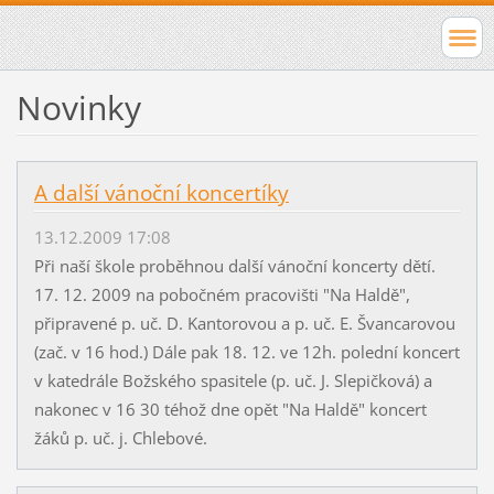
Novinky
A další vánoční koncertíky
13.12.2009 17:08
Při naší škole proběhnou další vánoční koncerty dětí.
17. 12. 2009 na pobočném pracovišti "Na Haldě",
připravené p. uč. D. Kantorovou a p. uč. E. Švancarovou
(zač. v 16 hod.) Dále pak 18. 12. ve 12h. polední koncert
v katedrále Božského spasitele (p. uč. J. Slepičková) a
nakonec v 16 30 téhož dne opět "Na Haldě" koncert
žáků p. uč. j. Chlebové.