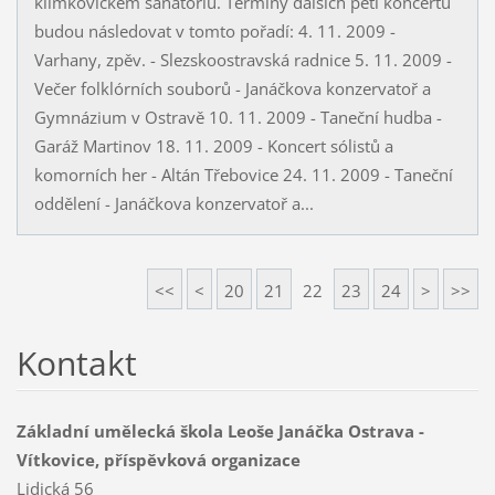
klimkovickém sanatoriu. Termíny dalších pěti koncertů
budou následovat v tomto pořadí: 4. 11. 2009 -
Varhany, zpěv. - Slezskoostravská radnice 5. 11. 2009 -
Večer folklórních souborů - Janáčkova konzervatoř a
Gymnázium v Ostravě 10. 11. 2009 - Taneční hudba -
Garáž Martinov 18. 11. 2009 - Koncert sólistů a
komorních her - Altán Třebovice 24. 11. 2009 - Taneční
oddělení - Janáčkova konzervatoř a...
<<
<
20
21
22
23
24
>
>>
Kontakt
Základní umělecká škola Leoše Janáčka Ostrava -
Vítkovice, příspěvková organizace
Lidická 56