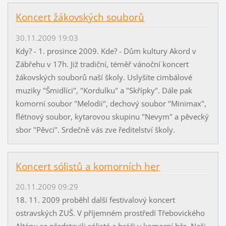
Koncert žákovských souborů
30.11.2009 19:03
Kdy? - 1. prosince 2009. Kde? - Dům kultury Akord v
Zábřehu v 17h. Již tradiční, téměř vánoční koncert
žákovských souborů naší školy. Uslyšíte cimbálové
muziky "Šmidlíci", "Kordulku" a "Skřípky". Dále pak
komorní soubor "Melodii", dechový soubor "Minimax",
flétnový soubor, kytarovou skupinu "Nevym" a pěvecký
sbor "Pěvci". Srdečně vás zve ředitelství školy.
Koncert sólistů a komorních her
20.11.2009 09:29
18. 11. 2009 proběhl další festivalový koncert
ostravských ZUŠ. V příjemném prostředí Třebovického
Altánu se představili sólisté a hráči v komorní hře. Naši