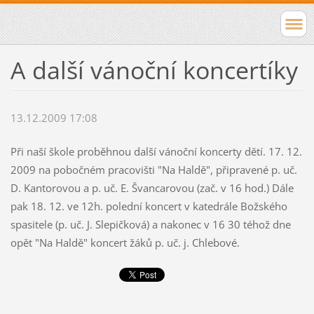
A další vánoční koncertíky
13.12.2009 17:08
Při naší škole proběhnou další vánoční koncerty dětí. 17. 12.
2009 na pobočném pracovišti "Na Haldě", připravené p. uč.
D. Kantorovou a p. uč. E. Švancarovou (zač. v 16 hod.) Dále
pak 18. 12. ve 12h. polední koncert v katedrále Božského
spasitele (p. uč. J. Slepičková) a nakonec v 16 30 téhož dne
opět "Na Haldě" koncert žáků p. uč. j. Chlebové.