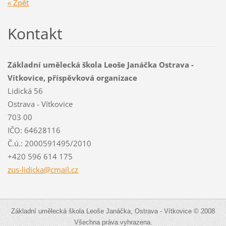
« Zpět
Kontakt
Základní umělecká škola Leoše Janáčka Ostrava -
Vítkovice, příspěvková organizace
Lidická 56
Ostrava - Vítkovice
703 00
IČO: 64628116
Č.ú.: 2000591495/2010
+420 596 614 175
zus-lidi
cka@cmai
l.cz
Základní umělecká škola Leoše Janáčka, Ostrava - Vítkovice © 2008
Všechna práva vyhrazena.