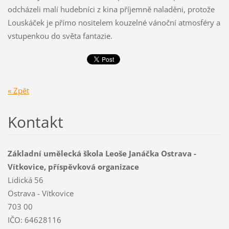
odcházeli malí hudebníci z kina příjemně naladěni, protože
Louskáček je přímo nositelem kouzelné vánoční atmosféry a
vstupenkou do světa fantazie.
« Zpět
Kontakt
Základní umělecká škola Leoše Janáčka Ostrava -
Vítkovice, příspěvková organizace
Lidická 56
Ostrava - Vítkovice
703 00
IČO: 64628116