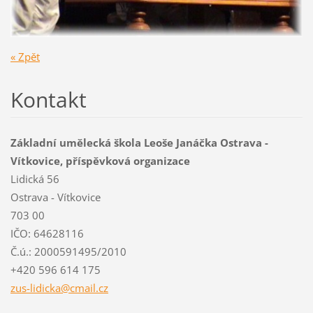
« Zpět
Kontakt
Základní umělecká škola Leoše Janáčka Ostrava -
Vítkovice, příspěvková organizace
Lidická 56
Ostrava - Vítkovice
703 00
IČO: 64628116
Č.ú.: 2000591495/2010
+420 596 614 175
zus-lidi
cka@cmai
l.cz