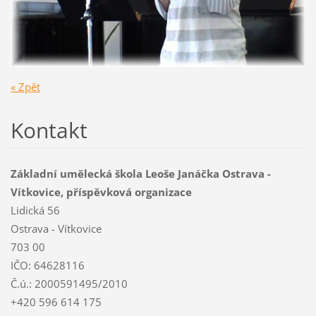
« Zpět
Kontakt
Základní umělecká škola Leoše Janáčka Ostrava -
Vítkovice, příspěvková organizace
Lidická 56
Ostrava - Vítkovice
703 00
IČO: 64628116
Č.ú.: 2000591495/2010
+420 596 614 175