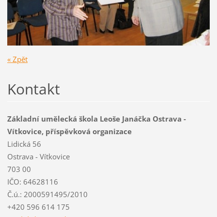
« Zpět
Kontakt
Základní umělecká škola Leoše Janáčka Ostrava -
Vítkovice, příspěvková organizace
Lidická 56
Ostrava - Vítkovice
703 00
IČO: 64628116
Č.ú.: 2000591495/2010
+420 596 614 175