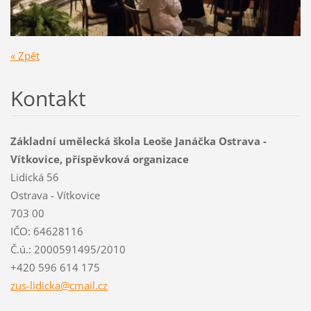
« Zpět
Kontakt
Základní umělecká škola Leoše Janáčka Ostrava -
Vítkovice, příspěvková organizace
Lidická 56
Ostrava - Vítkovice
703 00
IČO: 64628116
Č.ú.: 2000591495/2010
+420 596 614 175
zus-lidi
cka@cmai
l.cz