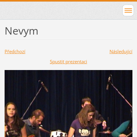
Nevym
Předchozí
Následující
Spustit prezentaci